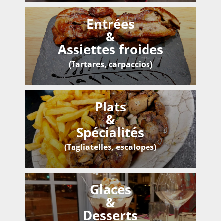
Entrées
&
Assiettes froides
(Tartares, carpaccios)
Plats
&
Spécialités
(Tagliatelles, escalopes)
Glaces
&
Desserts